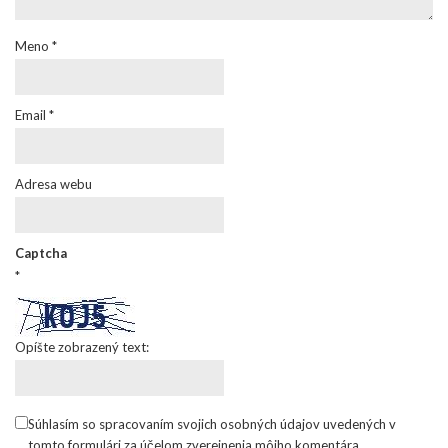
Meno
*
Email
*
Adresa webu
Captcha
*
Opíšte zobrazený text:
Súhlasím so spracovaním svojich osobných údajov uvedených v
tomto formulári za účelom zverejnenia môjho komentára.