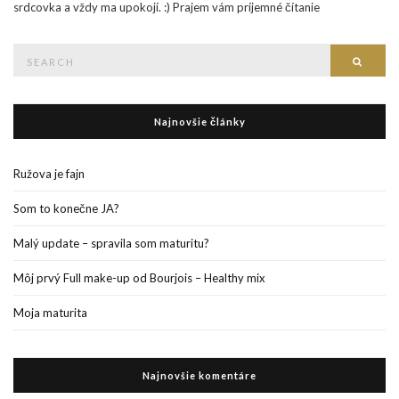
srdcovka a vždy ma upokojí. :) Prajem vám príjemné čítanie
Search
Searc
for:
Najnovšie články
Ružova je fajn
Som to konečne JA?
Malý update – spravila som maturitu?
Môj prvý Full make-up od Bourjois – Healthy mix
Moja maturita
Najnovšie komentáre