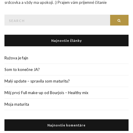
srdcovka a vždy ma upokojí. :) Prajem vám príjemné čítanie
Search
Searc
for:
Najnovšie články
Ružova je fajn
Som to konečne JA?
Malý update – spravila som maturitu?
Môj prvý Full make-up od Bourjois – Healthy mix
Moja maturita
Najnovšie komentáre