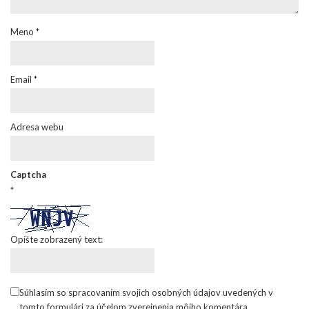
Meno
*
Email
*
Adresa webu
Captcha
*
Opíšte zobrazený text:
Súhlasím so spracovaním svojich osobných údajov uvedených v
tomto formulári za účelom zverejnenia môjho komentára.