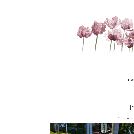
Do
i
25. jún