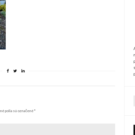
f
é polia sú označené
*