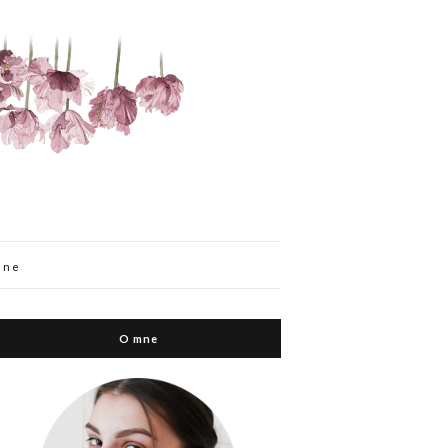
mne
O mne