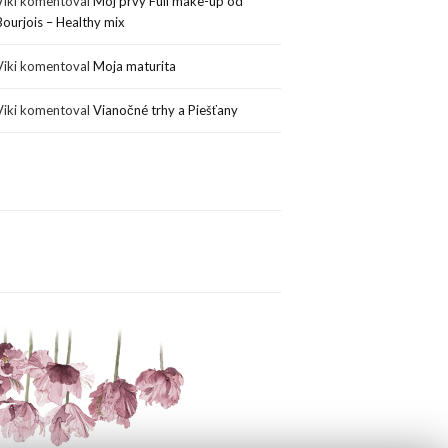
Viki
komentoval
Môj prvý Full make-up od
Bourjois – Healthy mix
Viki
komentoval
Moja maturita
Viki
komentoval
Vianočné trhy a Piešťany