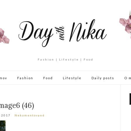
Fashion | Lifestyle | Food
mov
Fashion
Food
Lifestyle
Daily posts
O 
mage6 (46)
a 2017
Nekomentované