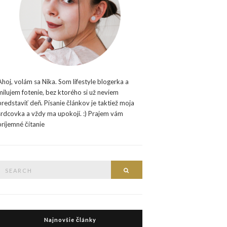
Ahoj, volám sa Nika. Som lifestyle blogerka a
milujem fotenie, bez ktorého si už neviem
predstaviť deň. Písanie článkov je taktiež moja
srdcovka a vždy ma upokojí. :) Prajem vám
príjemné čítanie
Search
Search
or:
Najnovšie články