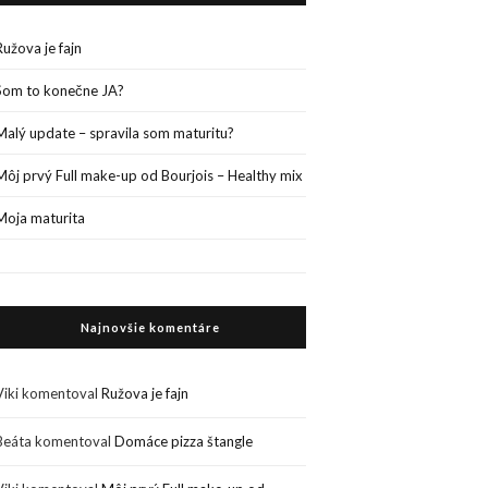
Ružova je fajn
Som to konečne JA?
Malý update – spravila som maturitu?
Môj prvý Full make-up od Bourjois – Healthy mix
Moja maturita
Najnovšie komentáre
Viki
komentoval
Ružova je fajn
Beáta
komentoval
Domáce pizza štangle