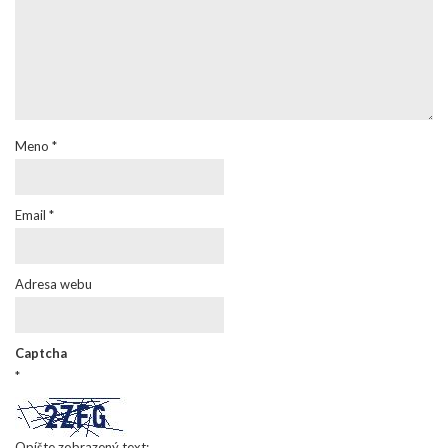
Meno
*
Email
*
Adresa webu
Captcha
*
Opíšte zobrazený text: