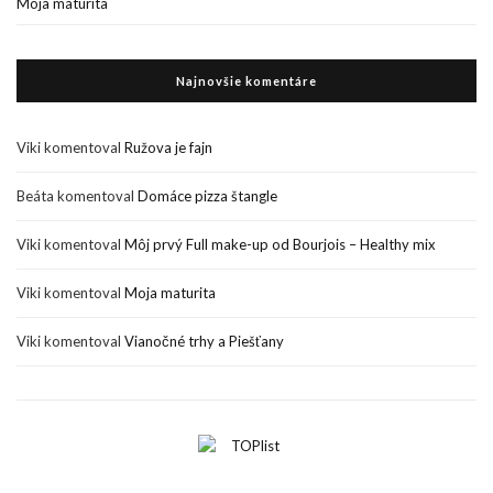
Moja maturita
Najnovšie komentáre
Viki
komentoval
Ružova je fajn
Beáta
komentoval
Domáce pizza štangle
Viki
komentoval
Môj prvý Full make-up od Bourjois – Healthy mix
Viki
komentoval
Moja maturita
Viki
komentoval
Vianočné trhy a Piešťany