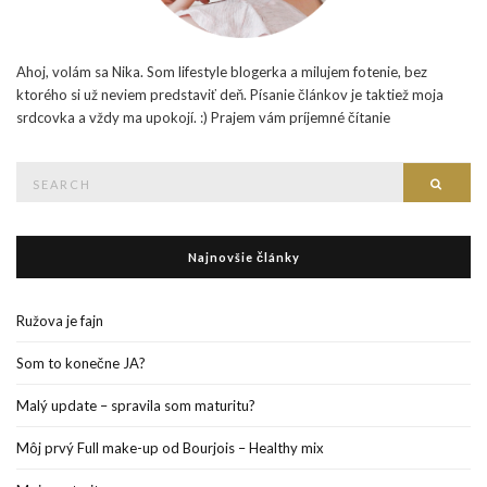
Ahoj, volám sa Nika. Som lifestyle blogerka a milujem fotenie, bez
ktorého si už neviem predstaviť deň. Písanie článkov je taktiež moja
srdcovka a vždy ma upokojí. :) Prajem vám príjemné čítanie
Search
Searc
for:
Najnovšie články
Ružova je fajn
Som to konečne JA?
Malý update – spravila som maturitu?
Môj prvý Full make-up od Bourjois – Healthy mix