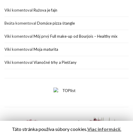
Viki
komentoval
Ružova je fajn
Beáta
komentoval
Domáce pizza štangle
Viki
komentoval
Môj prvý Full make-up od Bourjois – Healthy mix
Viki
komentoval
Moja maturita
Viki
komentoval
Vianočné trhy a Piešťany
Táto stránka používa súbory cookies.
Viac informácií.