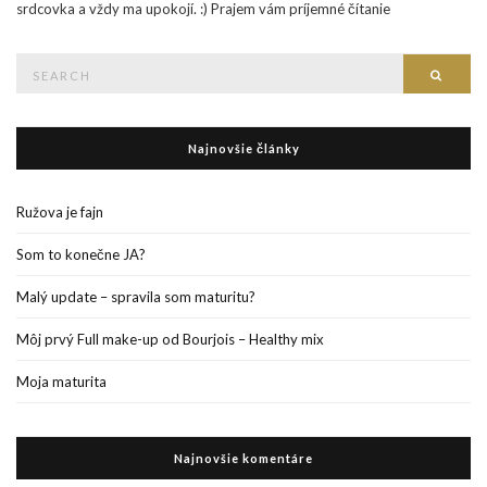
srdcovka a vždy ma upokojí. :) Prajem vám príjemné čítanie
Search
Searc
for:
Najnovšie články
Ružova je fajn
Som to konečne JA?
Malý update – spravila som maturitu?
Môj prvý Full make-up od Bourjois – Healthy mix
Moja maturita
Najnovšie komentáre