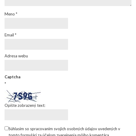
Meno
*
Email
*
Adresa webu
Captcha
*
Opíšte zobrazený text:
Súhlasím so spracovaním svojich osobných údajov uvedených v
tomto formulári za účelom zverejnenia môjho komentára.