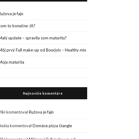
Ružova je fajn
Som to konečne JA?
Malý update – spravila som maturitu?
Môj prvý Full make-up od Bourjois – Healthy mix
Moja maturita
Najnovšie komentáre
Viki
komentoval
Ružova je fajn
Beáta
komentoval
Domáce pizza štangle