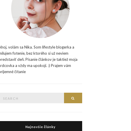
Ahoj, volám sa Nika. Som lifestyle blogerka a
milujem fotenie, bez ktorého si už neviem
predstaviť deň. Písanie článkov je taktiež moja
srdcovka a vždy ma upokojí. :) Prajem vám
príjemné čítanie
Search
Search
or:
Najnovšie články