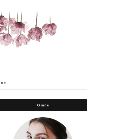
mne
O mne