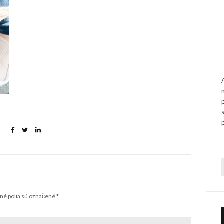
f
é polia sú označené
*