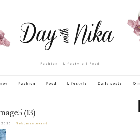
Fashion | Lifestyle | Food
mov
Fashion
Food
Lifestyle
Daily posts
O 
mage5 (13)
a 2016
Nekomentované