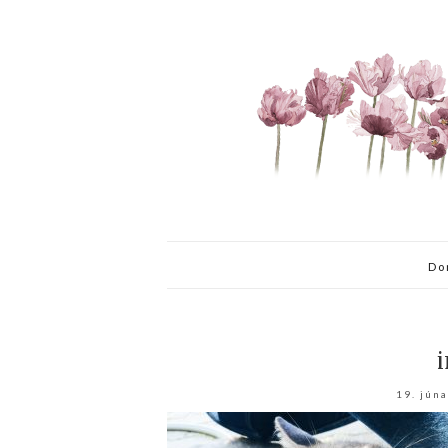
Do
i
19. jún