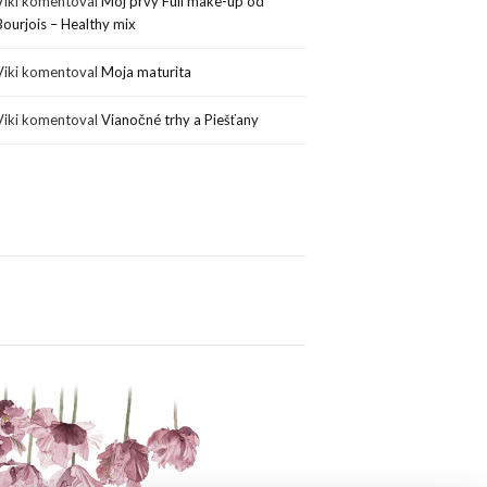
Viki
komentoval
Môj prvý Full make-up od
Bourjois – Healthy mix
Viki
komentoval
Moja maturita
Viki
komentoval
Vianočné trhy a Piešťany