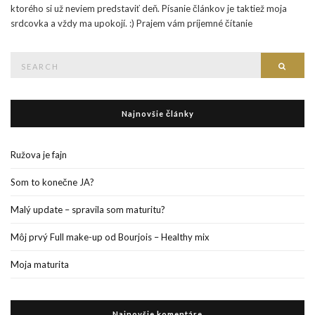
ktorého si už neviem predstaviť deň. Písanie článkov je taktiež moja
srdcovka a vždy ma upokojí. :) Prajem vám príjemné čítanie
Search
Searc
for:
Najnovšie články
Ružova je fajn
Som to konečne JA?
Malý update – spravila som maturitu?
Môj prvý Full make-up od Bourjois – Healthy mix
Moja maturita
Najnovšie komentáre