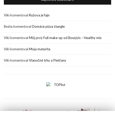
Viki
komentoval
Ružova je fajn
Beáta
komentoval
Domáce pizza štangle
Viki
komentoval
Môj prvý Full make-up od Bourjois – Healthy mix
Viki
komentoval
Moja maturita
Viki
komentoval
Vianočné trhy a Piešťany