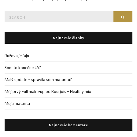
Search
Searc
for:
Najnovšie články
Ružova je fajn
Som to konečne JA?
Malý update – spravila som maturitu?
Môj prvý Full make-up od Bourjois – Healthy mix
Moja maturita
Najnovšie komentáre