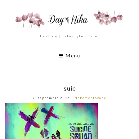
Fashion | Lifestyle | Food
Menu
suic
7. septembra 2016
Nekomentované