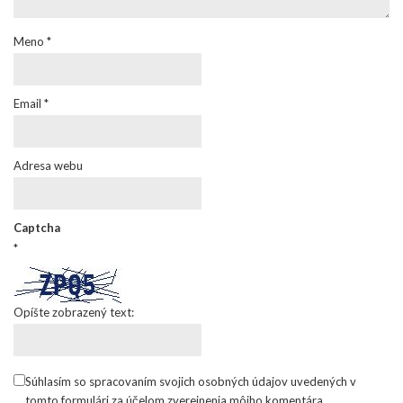
Meno
*
Email
*
Adresa webu
Captcha
*
Opíšte zobrazený text:
Súhlasím so spracovaním svojich osobných údajov uvedených v
tomto formulári za účelom zverejnenia môjho komentára.