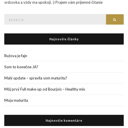
srdcovka a vždy ma upokojí. :) Prajem vám príjemné čítanie
Search
Searc
for:
Najnovšie články
Ružova je fajn
Som to konečne JA?
Malý update – spravila som maturitu?
Môj prvý Full make-up od Bourjois – Healthy mix
Moja maturita
Najnovšie komentáre