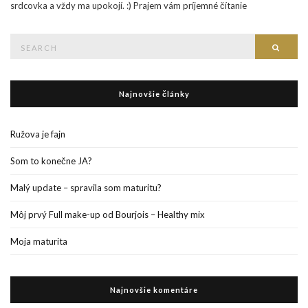
srdcovka a vždy ma upokojí. :) Prajem vám príjemné čítanie
Search
Searc
for:
Najnovšie články
Ružova je fajn
Som to konečne JA?
Malý update – spravila som maturitu?
Môj prvý Full make-up od Bourjois – Healthy mix
Moja maturita
Najnovšie komentáre