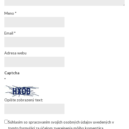
Meno
*
Email
*
Adresa webu
Captcha
*
Opíšte zobrazený text:
Súhlasím so spracovaním svojich osobných údajov uvedených v
tomto formulári za účelom zverejnenia môjho komentára.