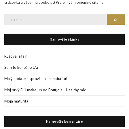
srdcovka a vždy ma upokojí. :) Prajem vám príjemné čítanie
Search
Searc
for:
Najnovšie články
Ružova je fajn
Som to konečne JA?
Malý update – spravila som maturitu?
Môj prvý Full make-up od Bourjois – Healthy mix
Moja maturita
Najnovšie komentáre