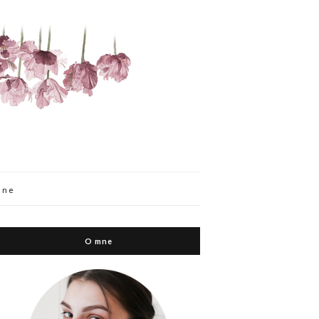
mne
O mne