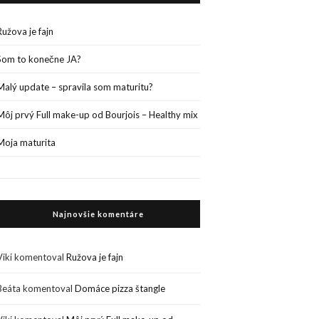
Ružova je fajn
Som to konečne JA?
Malý update – spravila som maturitu?
Môj prvý Full make-up od Bourjois – Healthy mix
Moja maturita
Najnovšie komentáre
Viki
komentoval
Ružova je fajn
Beáta
komentoval
Domáce pizza štangle