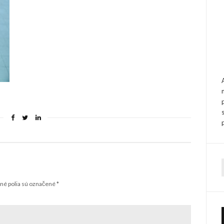
f
é polia sú označené
*