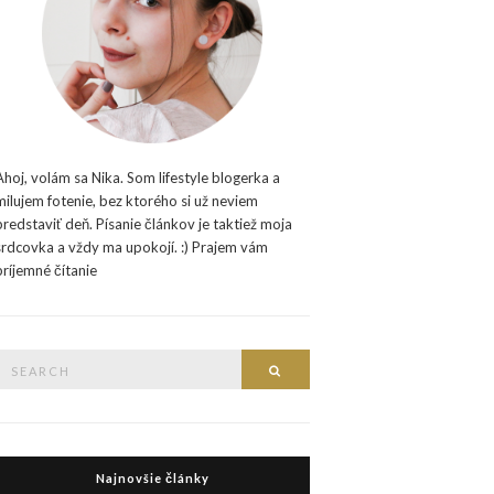
Ahoj, volám sa Nika. Som lifestyle blogerka a
milujem fotenie, bez ktorého si už neviem
predstaviť deň. Písanie článkov je taktiež moja
srdcovka a vždy ma upokojí. :) Prajem vám
príjemné čítanie
Search
Search
or:
Najnovšie články