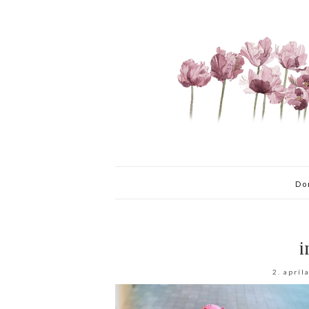
Do
i
2. apríl