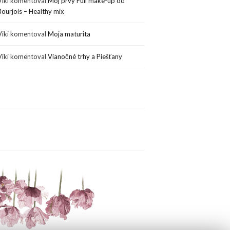
Viki
komentoval
Môj prvý Full make-up od
Bourjois – Healthy mix
Viki
komentoval
Moja maturita
Viki
komentoval
Vianočné trhy a Piešťany