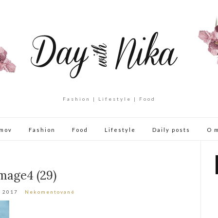
Fashion | Lifestyle | Food
mov
Fashion
Food
Lifestyle
Daily posts
O 
mage4 (29)
a 2017
Nekomentované