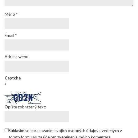
Meno
*
Email
*
Adresa webu
Captcha
*
Opíšte zobrazený text:
Súhlasím so spracovaním svojich osobných údajov uvedených v
tomto formulári za účelom zverejnenia môjho komentára.