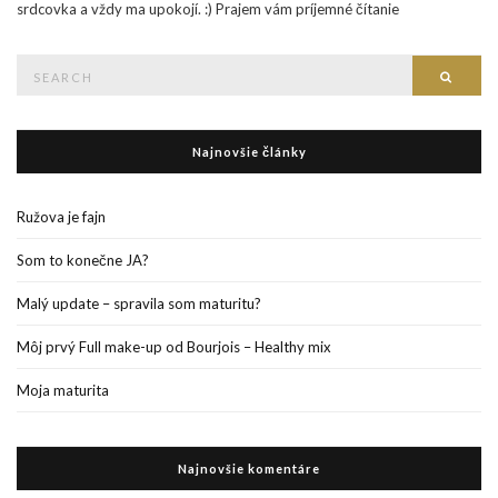
srdcovka a vždy ma upokojí. :) Prajem vám príjemné čítanie
Search
Searc
for:
Najnovšie články
Ružova je fajn
Som to konečne JA?
Malý update – spravila som maturitu?
Môj prvý Full make-up od Bourjois – Healthy mix
Moja maturita
Najnovšie komentáre