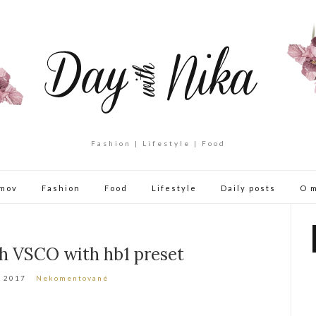
Fashion | Lifestyle | Food
mov
Fashion
Food
Lifestyle
Daily posts
O 
h VSCO with hb1 preset
a 2017
Nekomentované