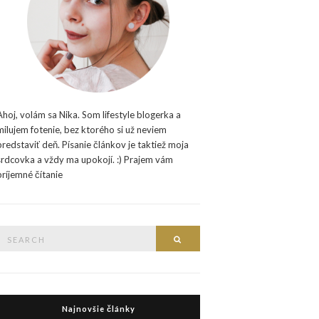
Ahoj, volám sa Nika. Som lifestyle blogerka a
milujem fotenie, bez ktorého si už neviem
predstaviť deň. Písanie článkov je taktiež moja
srdcovka a vždy ma upokojí. :) Prajem vám
príjemné čítanie
Search
Search
or:
Najnovšie články