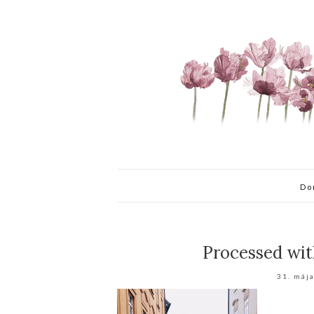
Do
Processed wit
31. máj