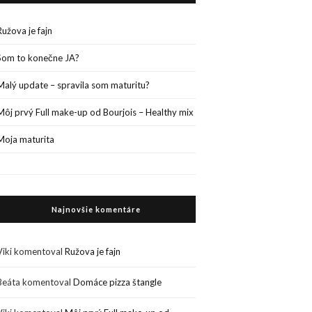
Ružova je fajn
Som to konečne JA?
Malý update – spravila som maturitu?
Môj prvý Full make-up od Bourjois – Healthy mix
Moja maturita
Najnovšie komentáre
Viki
komentoval
Ružova je fajn
Beáta
komentoval
Domáce pizza štangle