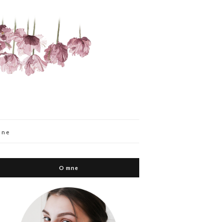
mne
O mne