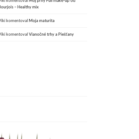
Viki
komentoval
Môj prvý Full make-up od
Bourjois – Healthy mix
Viki
komentoval
Moja maturita
Viki
komentoval
Vianočné trhy a Piešťany