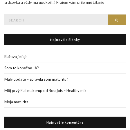
srdcovka a vždy ma upokojí. :) Prajem vám príjemné čítanie
Search
Searc
for:
Najnovšie články
Ružova je fajn
Som to konečne JA?
Malý update – spravila som maturitu?
Môj prvý Full make-up od Bourjois – Healthy mix
Moja maturita
Najnovšie komentáre