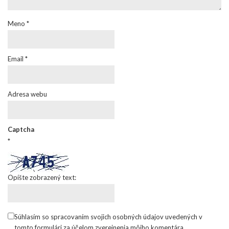
Meno
*
Email
*
Adresa webu
Captcha
*
Opíšte zobrazený text:
Súhlasím so spracovaním svojich osobných údajov uvedených v
tomto formulári za účelom zverejnenia môjho komentára.