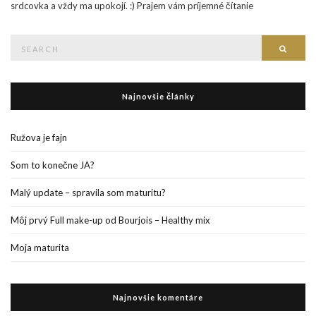
srdcovka a vždy ma upokojí. :) Prajem vám príjemné čítanie
Search
Searc
for:
Najnovšie články
Ružova je fajn
Som to konečne JA?
Malý update – spravila som maturitu?
Môj prvý Full make-up od Bourjois – Healthy mix
Moja maturita
Najnovšie komentáre