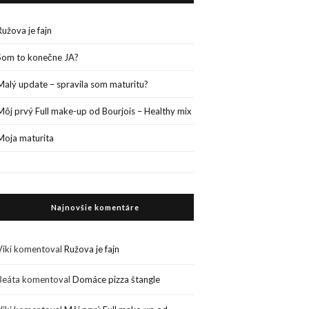
Ružova je fajn
Som to konečne JA?
Malý update – spravila som maturitu?
Môj prvý Full make-up od Bourjois – Healthy mix
Moja maturita
Najnovšie komentáre
Viki
komentoval
Ružova je fajn
Beáta
komentoval
Domáce pizza štangle