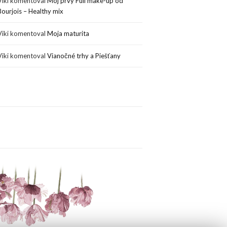
Viki
komentoval
Môj prvý Full make-up od
Bourjois – Healthy mix
Viki
komentoval
Moja maturita
Viki
komentoval
Vianočné trhy a Piešťany