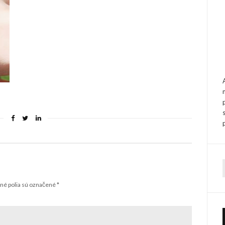
f
é polia sú označené
*