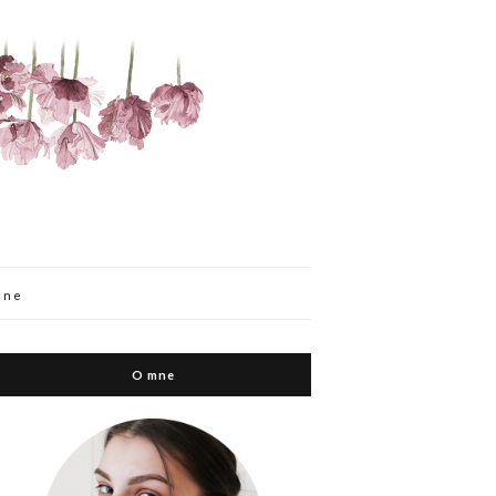
mne
O mne