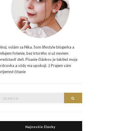
Ahoj, volám sa Nika. Som lifestyle blogerka a
milujem fotenie, bez ktorého si už neviem
predstaviť deň. Písanie článkov je taktiež moja
srdcovka a vždy ma upokojí. :) Prajem vám
príjemné čítanie
Search
Search
or:
Najnovšie články