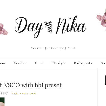
Fashion | Lifestyle | Food
mov
Fashion
Food
Lifestyle
Daily posts
O 
h VSCO with hb1 preset
a 2017
Nekomentované