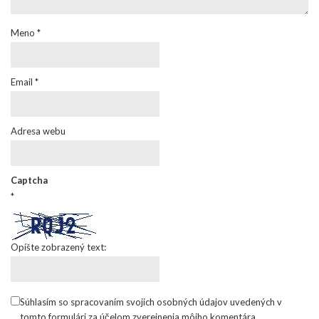
Meno
*
Email
*
Adresa webu
Captcha
*
Opíšte zobrazený text:
Súhlasím so spracovaním svojich osobných údajov uvedených v
tomto formulári za účelom zverejnenia môjho komentára.