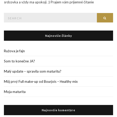
srdcovka a vždy ma upokojí. :) Prajem vám príjemné čítanie
Search
Searc
for:
Najnovšie články
Ružova je fajn
Som to konečne JA?
Malý update – spravila som maturitu?
Môj prvý Full make-up od Bourjois – Healthy mix
Moja maturita
Najnovšie komentáre