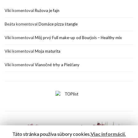
Viki
komentoval
Ružova je fajn
Beáta
komentoval
Domáce pizza štangle
Viki
komentoval
Môj prvý Full make-up od Bourjois – Healthy mix
Viki
komentoval
Moja maturita
Viki
komentoval
Vianočné trhy a Piešťany
Táto stránka používa súbory cookies.
Viac informácií.