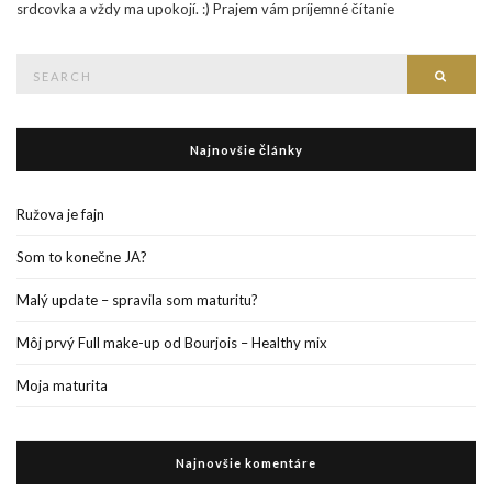
srdcovka a vždy ma upokojí. :) Prajem vám príjemné čítanie
Search
Searc
for:
Najnovšie články
Ružova je fajn
Som to konečne JA?
Malý update – spravila som maturitu?
Môj prvý Full make-up od Bourjois – Healthy mix
Moja maturita
Najnovšie komentáre