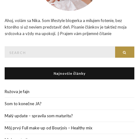
Ahoj, volám sa Nika. Som lifestyle blogerka a milujem fotenie, bez
ktorého si už neviem predstaviť deň. Písanie článkov je taktiež moja
srdcovka a vždy ma upokojí. :) Prajem vám príjemné čítanie
Search
Searc
for:
Najnovšie články
Ružova je fajn
Som to konečne JA?
Malý update – spravila som maturitu?
Môj prvý Full make-up od Bourjois – Healthy mix