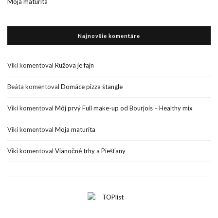
Moja maturita
Najnovšie komentáre
Viki
komentoval
Ružova je fajn
Beáta
komentoval
Domáce pizza štangle
Viki
komentoval
Môj prvý Full make-up od Bourjois – Healthy mix
Viki
komentoval
Moja maturita
Viki
komentoval
Vianočné trhy a Piešťany