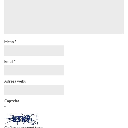
Meno
*
Email
*
Adresa webu
Captcha
*
Opíšte zobrazený text: