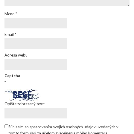
Meno
*
Email
*
Adresa webu
Captcha
*
Opíšte zobrazený text:
Súhlasím so spracovaním svojich osobných údajov uvedených v
tomto formulári za účelom zverejnenia môjho komentára.