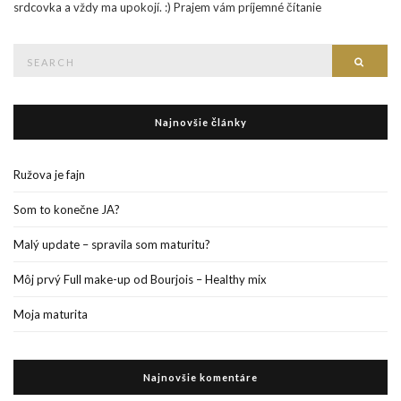
srdcovka a vždy ma upokojí. :) Prajem vám príjemné čítanie
Search
Searc
for:
Najnovšie články
Ružova je fajn
Som to konečne JA?
Malý update – spravila som maturitu?
Môj prvý Full make-up od Bourjois – Healthy mix
Moja maturita
Najnovšie komentáre