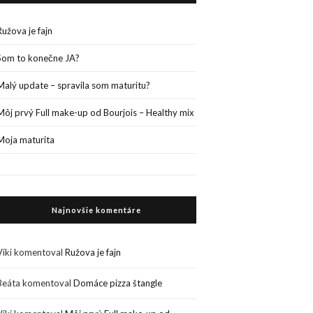
Ružova je fajn
Som to konečne JA?
Malý update – spravila som maturitu?
Môj prvý Full make-up od Bourjois – Healthy mix
Moja maturita
Najnovšie komentáre
Viki
komentoval
Ružova je fajn
Beáta
komentoval
Domáce pizza štangle