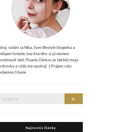
Ahoj, volám sa Nika. Som lifestyle blogerka a
milujem fotenie, bez ktorého si už neviem
predstaviť deň. Písanie článkov je taktiež moja
srdcovka a vždy ma upokojí. :) Prajem vám
príjemné čítanie
Search
Search
or:
Najnovšie články