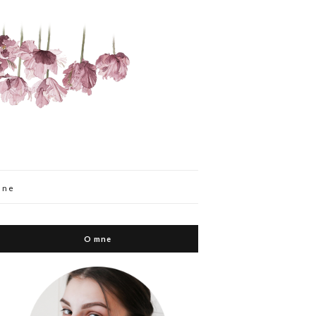
mne
O mne