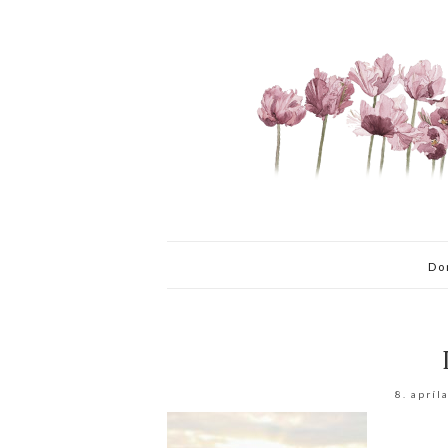
Do
8. apríl