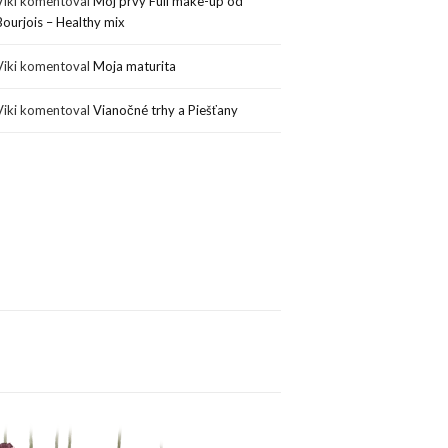
Viki
komentoval
Môj prvý Full make-up od
Bourjois – Healthy mix
Viki
komentoval
Moja maturita
Viki
komentoval
Vianočné trhy a Piešťany