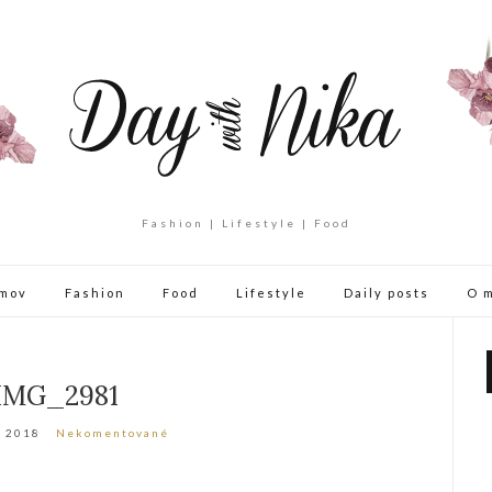
Fashion | Lifestyle | Food
mov
Fashion
Food
Lifestyle
Daily posts
O 
IMG_2981
a 2018
Nekomentované