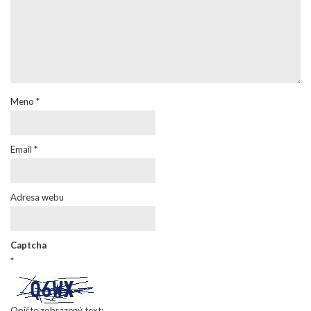
Meno
*
Email
*
Adresa webu
Captcha
*
Opíšte zobrazený text: