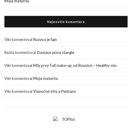
Moja maturita
Najnovšie komentáre
Viki
komentoval
Ružova je fajn
Beáta
komentoval
Domáce pizza štangle
Viki
komentoval
Môj prvý Full make-up od Bourjois – Healthy mix
Viki
komentoval
Moja maturita
Viki
komentoval
Vianočné trhy a Piešťany