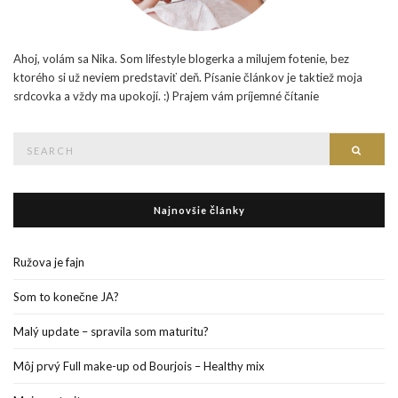
Ahoj, volám sa Nika. Som lifestyle blogerka a milujem fotenie, bez
ktorého si už neviem predstaviť deň. Písanie článkov je taktiež moja
srdcovka a vždy ma upokojí. :) Prajem vám príjemné čítanie
Search
Searc
for:
Najnovšie články
Ružova je fajn
Som to konečne JA?
Malý update – spravila som maturitu?
Môj prvý Full make-up od Bourjois – Healthy mix