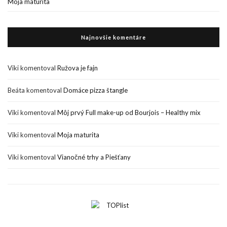
Moja maturita
Najnovšie komentáre
Viki
komentoval
Ružova je fajn
Beáta
komentoval
Domáce pizza štangle
Viki
komentoval
Môj prvý Full make-up od Bourjois – Healthy mix
Viki
komentoval
Moja maturita
Viki
komentoval
Vianočné trhy a Piešťany