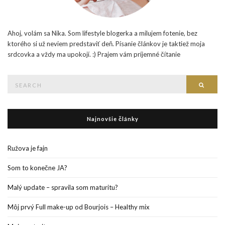
Ahoj, volám sa Nika. Som lifestyle blogerka a milujem fotenie, bez
ktorého si už neviem predstaviť deň. Písanie článkov je taktiež moja
srdcovka a vždy ma upokojí. :) Prajem vám príjemné čítanie
Search
Searc
for:
Najnovšie články
Ružova je fajn
Som to konečne JA?
Malý update – spravila som maturitu?
Môj prvý Full make-up od Bourjois – Healthy mix