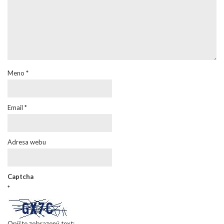
Meno
*
Email
*
Adresa webu
Captcha
*
Opíšte zobrazený text: