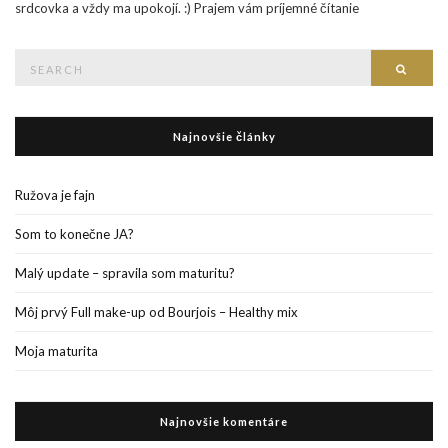
srdcovka a vždy ma upokojí. :) Prajem vám príjemné čítanie
Search
Searc
for:
Najnovšie články
Ružova je fajn
Som to konečne JA?
Malý update – spravila som maturitu?
Môj prvý Full make-up od Bourjois – Healthy mix
Moja maturita
Najnovšie komentáre