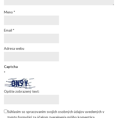
Meno
*
Email
*
Adresa webu
Captcha
*
Opíšte zobrazený text:
Súhlasím so spracovaním svojich osobných údajov uvedených v
tomto formulári za účelom zverejnenia môjho komentára.