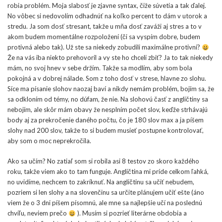
robia problém. Moja slabosť je zjavne syntax, čiže súvetia a tak ďalej.
No vôbec si nedovolím odhadnúť na koľko percent to dám v utorok a
stredu. Ja som dosť stresant, takže u mňa dosť zaváži aj stres a to v
akom budem momentálne rozpoložení (či sa vyspím dobre, budem
protivná alebo tak). Už ste sa niekedy zobudili maximálne protivní?
Že na vás iba niekto prehovoril a vy ste ho chceli zbiť? Ja to tak niekedy
mám, no svoj hnev v sebe držím. Takže sa modlím, aby som bola
pokojná a v dobrej nálade. Som z toho dosť v strese, hlavne zo slohu.
Síce ma písanie slohov naozaj baví a nikdy nemám problém, bojím sa, že
sa odkloním od témy, no dúfam, že nie. Na slohovú časť z angličtiny sa
nebojím, ale skôr mám obavy že nesplním počet slov, keďže strhávajú
body aj za prekročenie daného počtu, čo je 180 slov max a ja píšem
slohy nad 200 slov, takže to si budem musieť postupne kontrolovať,
aby som o moc neprekročila.
Ako sa učím? No zatiaľ som si robila asi 8 testov zo skoro každého
roku, takže viem ako to tam funguje. Angličtina mi príde celkom ľahká,
no uvidíme, nechcem to zakríknuť. Na angličtinu sa učiť nebudem,
pozriem si len slohy a na slovenčinu sa určite plánujem učiť ešte (áno
viem že o 3 dni píšem písomnú, ale mne sa najlepšie učí na poslednú
chvíľu, neviem prečo
). Musím si pozrieť literárne obdobia a