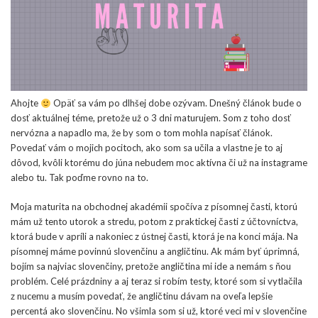
Ahojte
Opäť sa vám po dlhšej dobe ozývam. Dnešný článok bude o
dosť aktuálnej téme, pretože už o 3 dni maturujem. Som z toho dosť
nervózna a napadlo ma, že by som o tom mohla napísať článok.
Povedať vám o mojich pocitoch, ako som sa učila a vlastne je to aj
dôvod, kvôli ktorému do júna nebudem moc aktívna či už na instagrame
alebo tu. Tak poďme rovno na to.
Moja maturita na obchodnej akadémii spočíva z písomnej časti, ktorú
mám už tento utorok a stredu, potom z praktickej časti z účtovníctva,
ktorá bude v apríli a nakoniec z ústnej časti, ktorá je na konci mája. Na
písomnej máme povinnú slovenčinu a angličtinu. Ak mám byť úprimná,
bojím sa najviac slovenčiny, pretože angličtina mi ide a nemám s ňou
problém. Celé prázdniny a aj teraz si robím testy, ktoré som si vytlačila
z nucemu a musím povedať, že angličtinu dávam na oveľa lepšie
percentá ako slovenčinu. No všimla som si už, ktoré veci mi v slovenčine