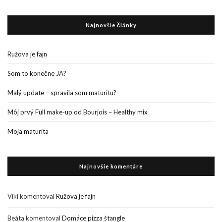
Najnovšie články
Ružova je fajn
Som to konečne JA?
Malý update – spravila som maturitu?
Môj prvý Full make-up od Bourjois – Healthy mix
Moja maturita
Najnovšie komentáre
Viki
komentoval
Ružova je fajn
Beáta
komentoval
Domáce pizza štangle