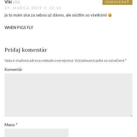
Viki
píše:
ODPOVEDAŤ
27. MARCA 2019 O 12:14
ja to mám síce za sebou už dávno, ale súcitím so všetkými
WHEN PIGS FLY
Pridaj komentár
Vaša e-mailová adresa nebude zverejnená.
Vyžadované polia sú označené
*
Komentár
Meno
*