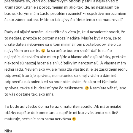
predstaviteľov, ktorí do jednotlivých období patrili a nejaké veci z
gramatiky. Čítanie s porozumením mi ako-tak ide, no neznášam tie
básne, ktorým mám často problém rozumieť – respektíve nerozumiem
často zámer autora. Máte to tak aj vy čo idete tento rok maturovať?
Rady asi nijaké nemám, ale určite čo viem je, že si nesmiete hovoriť, že
to nedáte, pretože to potom naozaj nedáte. Musíte byť v tom, že to
určite dáte a nebavíme sa o tom minimálnom počte bodov, ale o čo
najvyššom percente.
Ja sa určite budem snažiť dať to na čo
najlepšie, ale uvidím ako mi to pôjde a hlavne aké dajú otázky, pretože
niektoré sú naozaj hrozné a ani učiteľky im nerozumejú. A vlastne mám
jednu radu. Neviem ako vy, ale moja zlá vlastnosť je, že zaškrtnem jednu
odpoveď, ktorá je správna, no nakoniec sa k nej vrátim a dám inú
odpoveď a nakoniec, keď sa hodnotím zistím, že tá pred tým bola
správna, takže si buďte istí tým čo zaškrtnete.
Nesmiete váhať, lebo
to vás dostane tak, ako mňa.
To bude asi všetko čo ma teraz k maturite napadlo. Ak máte nejaké
otázky napíšte do komentáru a napíšte mi kto z vás tento rok tiež
maturuje, nech nie som sama nervózna
Nika