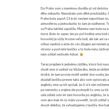
Do Prahy som s maminou chodila už od detstva a 
dlho nebavilo. Neznášala som dlhé prechádzky. Al
Prahe bola aspoň 13 krát, neviem nepočítam to,
atmosférou a jednoducho to tam je nádherné. T
sa Praha taktiež zapáčila. Mamina tam bola na ne
most. Bolo to super, len po pol hodine sme boli
hovorím) je vždy hrozne veľa ľudí, ale tak ani sa
vôbec neuhnú a ešte do vás džugnú ani neviem p
stromy a pod nimi lavičky a to bola naša záchra
nám odtiaľ nechcelo hýbať.
Teraz prejdem k jednému zážitku, ktorý bol nao
chceli sme si sadnúť na Václaváku, lenže problém 
široké, že tam proste mohli sedieť dve osoby je
zbadali lavičku presne takú ako som opisovala a 
anglicky sme sa ich spýtali, že či si k nim môžem
po nemecky a zrejme zle pochopili čo sme sa ich
celá zúfalá som im tam hovorila po anglicky, že 
som ako inak im to mám vysvetliť, že ich odtia
dvoch debilov, že vyhadzujeme z lavičky dve b