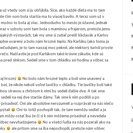
už vtedy som si ju obľúbila. Síce, ako každé dieťa ma to tam
e čím som bola staršia ma to viacej bavilo. A teraz som už v
 možno to bola aj viac. Jednoducho to mesto je úžasné, jednak
eraz v sobotu som tam bola s maminou a frajerom, pretože jemu
jakých výstavách, tak my sme si zatiaľ prešli Václavák a Karlov
 úplne uvarený a bolo nám hrozné teplo. Na Karláku (ako tomu ja
 nečudujem, je to tam naozaj moc pekné, ale niektorý turisti proste
rečo. Našťastie je pod Karlákom také krásne zákutie, kde sú
na pred slnkom. Sedeli sme v tom chládku asi hodinu a vôbec sa
zaj hrozný
No bolo nám hrozné teplo a boli sme unavený a
bol, že nikde neboli voľné lavičky v chládku. Tie lavičky boli také
dnou stranou a chrbtom k nimi by sedeli ďalšie dve. A tak sme
sedeli na nej dve staršie dámy. Tak sme k ním podišli a po
e prisadnúť. Oni ale absolútne nerozumeli a rozprávali na nás niečo
 pýtali
Oni to totiž pochopili tak, že tam nemôžu sedieť a ja
tam môžu ostať iba že či si k nim môžeme prisadnúť a nevedela
ľ vôbec nevyhadzujeme
No a všetci ľudia na nás pozerali ako na
abky
ale pritom sme sa iba nepochopili, pretože nám vôbec