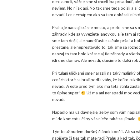
nerozumeli, vážne sme si chceli iba prisadnúť, a
neviem. No nijak asi. No tak sme teda odišli a aj o
nevadí. Len nechápem ako sa tam dokázali niekde
Praha je naozaj krásne mesto, a preto sme sa s m
záhrady, kde sa vyveziete lanovkou a je tam aj 
sme tam došli, ale nanešťastie začalo pršať a bo
prestane, ale neprestávalo to, tak sme sa rozhodl
naozaj to tam bolo krásne aj tie záhrady a všetko
išli sme domov. Ale nevadí, skúsime to ďalší rok
Pri túlaní uličkami sme narazili na taký malinký
cenách ktoré sa brali podľa váhy, že koľko cukrí
nevadí. A ešte pred tým ako ma teta stihla zastav
to úplne super!
Už ma ani nenapadá moc vecí 
nevadí.
Napadlo ma už dávnejšie, že by som vám napísal
mi do komentu, či by vás niečo také zaujímalo.
Týmto už budem dnešný článok končiť. Ak sa v
napíšete či tiež tak máte radi Prahu a keď tak, 