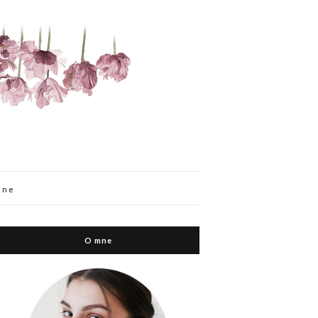
mne
O mne