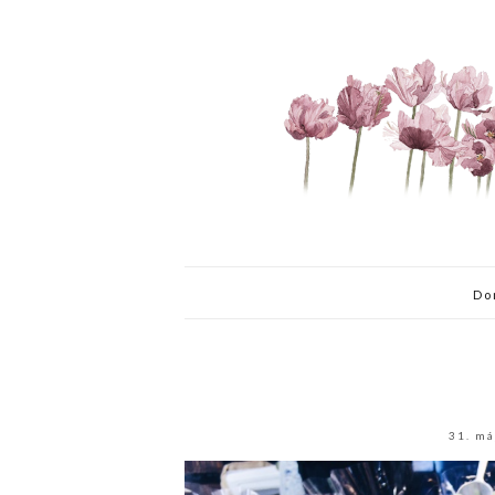
Do
31. má