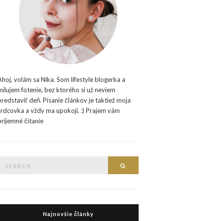
Ahoj, volám sa Nika. Som lifestyle blogerka a
milujem fotenie, bez ktorého si už neviem
predstaviť deň. Písanie článkov je taktiež moja
srdcovka a vždy ma upokojí. :) Prajem vám
príjemné čítanie
Search
Search
or:
Najnovšie články