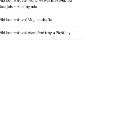
Viki
komentoval
Môj prvý Full make-up od
Bourjois – Healthy mix
Viki
komentoval
Moja maturita
Viki
komentoval
Vianočné trhy a Piešťany