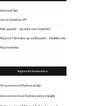
Ružova je fajn
Som to konečne JA?
Malý update – spravila som maturitu?
Môj prvý Full make-up od Bourjois – Healthy mix
Moja maturita
Najnovšie komentáre
Viki
komentoval
Ružova je fajn
Beáta
komentoval
Domáce pizza štangle