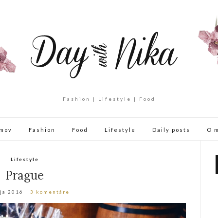
Fashion | Lifestyle | Food
mov
Fashion
Food
Lifestyle
Daily posts
O 
Lifestyle
Prague
ja 2016
3 komentáre