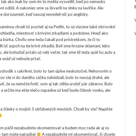
le tak ako inak by som im to mohla vysvetliť, keď po nemecky
ni odišli. A nakoniec sme sa škvarili na slnku na lavičke. Ale
 dorozumieť, keď naozaj nevedeli nič po anglicky.
aminou chceli ísť pozrieť aj na Petřín, to sú vlastne také obrovské
rozhladňa, miestnosť s krivými zrkadlami a podobne. Hneď ako
la búrka. Chvíľu sme teda čakali pod prístreškom, že či to
i ísť aspoň na tie krivé zrkadlá. Boli sme hrozne sklamaní, lebo
, ale bohužiaľ pršalo už celý večer, tak sme šli teda späť ku autu a
 a snáď už nebude pršať.
 obchodík s cukríkmi, bolo to tam úplne neskutočné. Nehovorím o
kov ste si do daného sáčku nahádzali, bolo to naozaj drahé, ale
iť, že sa nemôže fotiť, som aj tak stihla urobiť pár záberov. Bolo
a určite ma ešte niečo napadne už keď bude článok vonku, ale
a články o mojich 3 obľúbených mestách. Chceli by ste? Napíšte
ám páčil nezabudnite okomentovať a budem moc rada ak aj vy
čo tam máte najradšej
A nezabudnite mi okomentovať, či chcete