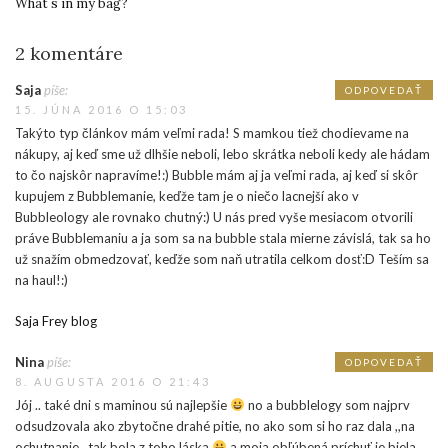
What´s in my bag?
2 komentáre
Saja
píše:
ODPOVEDAŤ
15. JÚNA 2016 O 15:03
Takýto typ článkov mám veľmi rada! S mamkou tiež chodievame na
nákupy, aj keď sme už dlhšie neboli, lebo skrátka neboli kedy ale hádam
to čo najskôr napravíme!:) Bubble mám aj ja veľmi rada, aj keď si skôr
kupujem z Bubblemanie, keďže tam je o niečo lacnejší ako v
Bubbleology ale rovnako chutný:) U nás pred vyše mesiacom otvorili
práve Bubblemaniu a ja som sa na bubble stala mierne závislá, tak sa ho
už snažím obmedzovať, keďže som naň utratila celkom dosť:D Teším sa
na haul!:)
Saja Frey blog
Nina
píše:
ODPOVEDAŤ
8. AUGUSTA 2016 O 21:43
Jój .. také dni s maminou sú najlepšie
no a bubblelogy som najprv
odsudzovala ako zbytočne drahé pitie, no ako som si ho raz dala ,,na
ochutnanie,, tak bola z toho láska
a moja obľúbená príchuť je biela