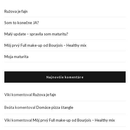
Ružova je fajn
Som to konečne JA?
Malý update – spravila som maturitu?
Môj prvý Full make-up od Bourjois – Healthy mix
Moja maturita
Najnovšie komentáre
Viki
komentoval
Ružova je fajn
Beáta
komentoval
Domáce pizza štangle
Viki
komentoval
Môj prvý Full make-up od Bourjois – Healthy mix