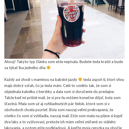
Ahooj! Takýto typ článku som ešte nepísala. Budete teda kratší a bude
sa týkať iba jedného dňa
Každý asi chodí s maminou na babské jazdy
teda aspoň tí, ktorí sňou
majú dobrý vzťah, čo ja teda mám. Celé to vzniklo tak, že som si
objednala kabelku z bershky a dala som si doručenie do predajne.
Takže keď mi prišiel mail, že si pre ňu môžem konečne dôjsť, bola som
šťastná. Mala som už aj vyhliadnutých pár tielok, ktoré som si v
obchodoch chcela pozrieť. Bola som naozaj veľmi prekvapená, že
všetko čo som si vyhliadla, naozaj mali. Ešte som mala na pláne si kúpiť
dva laky a to vyživovací, pretože ich mám veľmi zničené zo stáleho
lakovania, a potom ešte podkladový. A keďže moja ceruzka na obočie