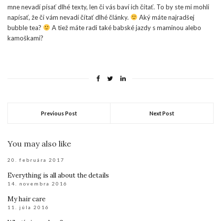
mne nevadí písať dlhé texty, len či vás baví ich čítať. To by ste mi mohli
napísať, že či vám nevadí čítať dlhé články.
Aký máte najradšej
bubble tea?
A tiež máte radi také babské jazdy s maminou alebo
kamoškami?
Previous Post
Next Post
You may also like
20. februára 2017
Everything is all about the details
14. novembra 2016
My hair care
11. júla 2016