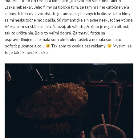
matiek“ . Je to od režiséra filmu ako „Na svätého valentína“ alebo “
Láska nebeská“. Jeho filmy sú tipické tým, že tam hrá neskutočne veľa
známych hercov a vpodstate je tam viacej hlavných hrdinov. Jeho filmy
sa mi neskutočne moc páčia. Sú romantické a hlavne neskutočne vtipné.
Včera som sa stále smiala. Naozaj, ak váhate, že či to je nejaká blbosť,
tak to určite nie. Bolo to veľmi dobré. Za tmavú fotku sa
ospravedlňujem, ale mala som plné ruky tašiek a nemala som ako
odfotiť pukance a colu
Tak som to cvakla cez reklamy.
Myslím, že
to je taká kinová klasika.