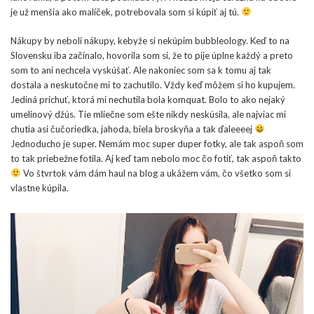
je už menšia ako malíček, potrebovala som si kúpiť aj tú.
Nákupy by neboli nákupy, kebyže si nekúpim bubbleology. Keď to na
Slovensku iba začínalo, hovorila som si, že to pije úplne každý a preto
som to ani nechcela vyskúšať. Ale nakoniec som sa k tomu aj tak
dostala a neskutočne mi to zachutilo. Vždy keď môžem si ho kupujem.
Jediná príchuť, ktorá mi nechutila bola komquat. Bolo to ako nejaký
umelinový džús. Tie mliečne som ešte nikdy neskúsila, ale najviac mi
chutia asi čučoriedka, jahoda, biela broskyňa a tak ďaleeeej
Jednoducho je super. Nemám moc super duper fotky, ale tak aspoň som
to tak priebežne fotila. Aj keď tam nebolo moc čo fotiť, tak aspoň takto
Vo štvrtok vám dám haul na blog a ukážem vám, čo všetko som si
vlastne kúpila.