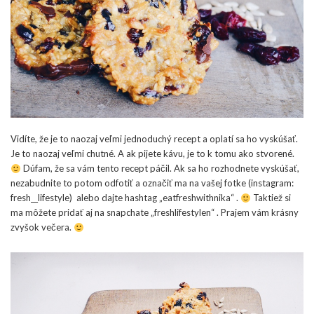
Vidíte, že je to naozaj veľmi jednoduchý recept a oplatí sa ho vyskúšať.
Je to naozaj veľmi chutné. A ak pijete kávu, je to k tomu ako stvorené.
Dúfam, že sa vám tento recept páčil. Ak sa ho rozhodnete vyskúšať,
nezabudnite to potom odfotiť a označiť ma na vašej fotke (instagram:
fresh__lifestyle) alebo dajte hashtag „eatfreshwithnika“ .
Taktiež si
ma môžete pridať aj na snapchate „freshlifestylen“ . Prajem vám krásny
zvyšok večera.