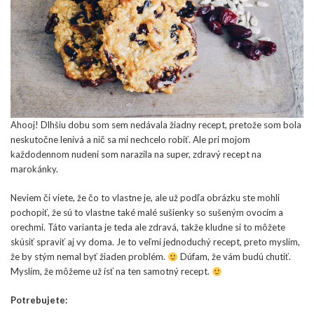
Ahooj! Dlhšiu dobu som sem nedávala žiadny recept, pretože som bola
neskutočne lenivá a nič sa mi nechcelo robiť. Ale pri mojom
každodennom nudení som narazila na super, zdravý recept na
marokánky.
Neviem či viete, že čo to vlastne je, ale už podľa obrázku ste mohli
pochopiť, že sú to vlastne také malé sušienky so sušeným ovocím a
orechmi. Táto varianta je teda ale zdravá, takže kludne si to môžete
skúsiť spraviť aj vy doma. Je to veľmi jednoduchý recept, preto myslím,
že by stým nemal byť žiaden problém.
Dúfam, že vám budú chutiť.
Myslím, že môžeme už ísť na ten samotný recept.
Potrebujete: