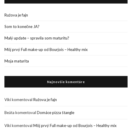
Ružova je fajn
Som to konečne JA?
Malý update – spravila som maturitu?
Môj prvý Full make-up od Bourjois – Healthy mix
Moja maturita
Najnovšie komentáre
Viki
komentoval
Ružova je fajn
Beáta
komentoval
Domáce pizza štangle
Viki
komentoval
Môj prvý Full make-up od Bourjois – Healthy mix