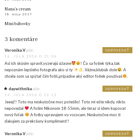
Nana´s cream
18. mája 2017
Mini bábovky
3 komentáre
Veronika V
píše:
ODPOVEDAŤ
16. JÚLA 2016 O 21:06
Asi ich skúsim spraviť,vyzerajú úžasne
! Čo sa fotiek týka,tak
nepoznám lepšieho fotografa ako si ty
. Vážne,klubúk dole
. A
chcela som sa spýtať čím fotíš,prípadne aký editor fotiek používaš
.
daywithnika
píše:
ODPOVEDAŤ
16. JÚLA 2016 O 21:12
Jeeej!! Toto ma neskutočne moc potešilo! Toto mi ešte nikdy, nikto
nepovedal
A fotím Nikonom 18-55mm, ale teraz si idem kupovat
nový foťak
A fotky upravujem vo vscocam. Neskutočne moc ti
ďakujem za prekrásny kompliment!!
Veronika V
píše:
ODPOVEDAŤ