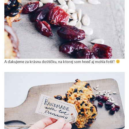
A ďakujeme za krásnu doštičku, na ktorej som hneď aj mohla fotiť!