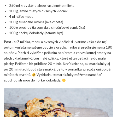
250 ml kravského alebo rastlinného mlieka
100 g jemne mletých ovsených vločiek
4 pl lyžice medu
200 g sušeného ovocia (aké chcete)
100 g orechov (ja som dala slnečnicové semiačka)
100 g horkej čokolády (nemusí byť)
Postup:
Z mlieka, medu a ovsených vločiek si uvaríme kašu a do nej
potom vmiešame sušené ovocie a orechy. Trúbu si predhrejeme na 180
stupňov. Plech si vyložíme pečúcim papierom a zo vzniknutej hmoty na
plech ukladáme lyžicou malé guličky, ktoré ešte roztlačíme do malej
placky. Pečieme ich približne 20 minút. Nezľaknite sa, ak marokánky aj
po 20 minútach budú stále mäkké. Je to v poriadku, pretože oni po pár
minútach stvrdnú.
Vychladnuté marokánky môžeme namáčať
spodnou stranou do horkej čokolády.