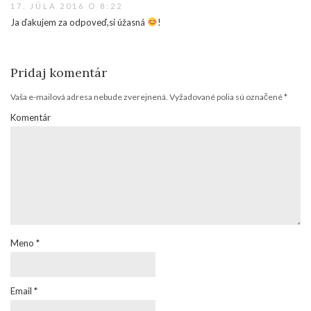
17. JÚLA 2016 O 8:22
Ja ďakujem za odpoveď,si úžasná
!
Pridaj komentár
Vaša e-mailová adresa nebude zverejnená.
Vyžadované polia sú označené
*
Komentár
Meno
*
Email
*