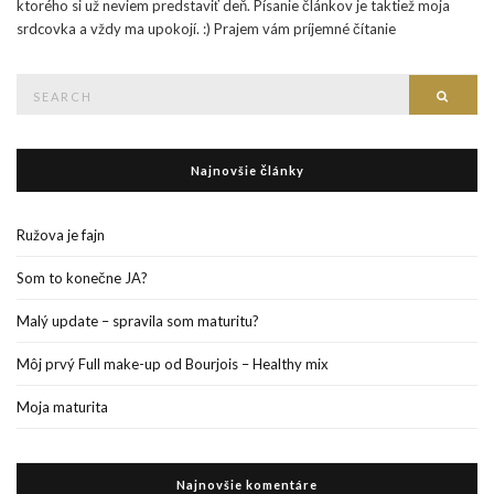
ktorého si už neviem predstaviť deň. Písanie článkov je taktiež moja
srdcovka a vždy ma upokojí. :) Prajem vám príjemné čítanie
Search
Searc
for:
Najnovšie články
Ružova je fajn
Som to konečne JA?
Malý update – spravila som maturitu?
Môj prvý Full make-up od Bourjois – Healthy mix
Moja maturita
Najnovšie komentáre