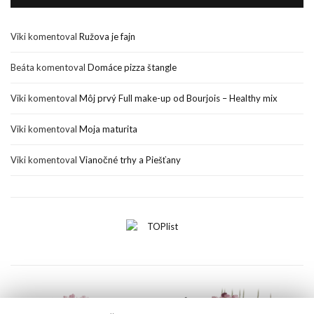
Viki
komentoval
Ružova je fajn
Beáta
komentoval
Domáce pizza štangle
Viki
komentoval
Môj prvý Full make-up od Bourjois – Healthy mix
Viki
komentoval
Moja maturita
Viki
komentoval
Vianočné trhy a Piešťany