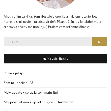
Ahoj, volám sa Nika. Som lifestyle blogerka a milujem fotenie, bez
ktorého si už neviem predstaviť deň. Písanie článkov je taktiež moja
srdcovka a vždy ma upokojí. :) Prajem vám príjemné čítanie
Search
Searc
for:
Najnovšie články
Ružova je fajn
Som to konečne JA?
Malý update – spravila som maturitu?
Môj prvý Full make-up od Bourjois – Healthy mix