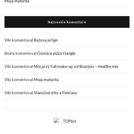
Moja maturita
Najnovšie komentáre
Viki
komentoval
Ružova je fajn
Beáta
komentoval
Domáce pizza štangle
Viki
komentoval
Môj prvý Full make-up od Bourjois – Healthy mix
Viki
komentoval
Moja maturita
Viki
komentoval
Vianočné trhy a Piešťany