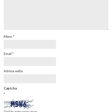
Meno
*
Email
*
Adresa webu
Captcha
*
Opíšte zobrazený text: