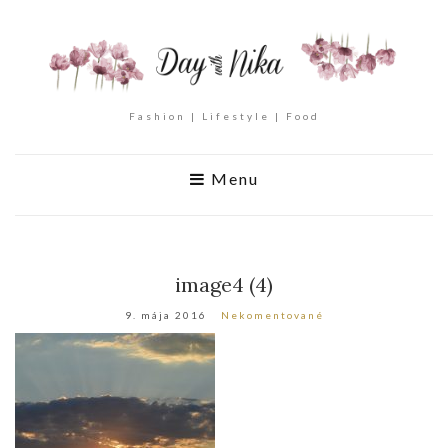
Fashion | Lifestyle | Food
Menu
image4 (4)
9. mája 2016
Nekomentované