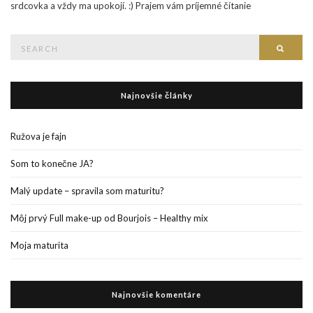
srdcovka a vždy ma upokojí. :) Prajem vám príjemné čítanie
Search
Searc
for:
Najnovšie články
Ružova je fajn
Som to konečne JA?
Malý update – spravila som maturitu?
Môj prvý Full make-up od Bourjois – Healthy mix
Moja maturita
Najnovšie komentáre