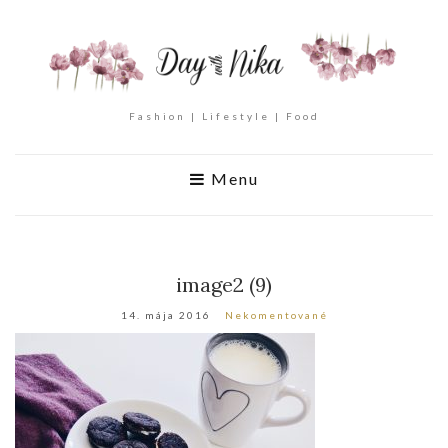
Fashion | Lifestyle | Food
Menu
image2 (9)
14. mája 2016
Nekomentované