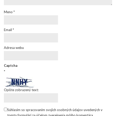
Meno
*
Email
*
Adresa webu
Captcha
*
Opíšte zobrazený text:
Súhlasím so spracovaním svojich osobných údajov uvedených v
tomto formulári za účelom zverejnenia môjho komentára.