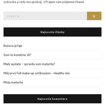
srdcovka a vždy ma upokojí. :) Prajem vám príjemné čítanie
Search
Searc
for:
Najnovšie články
Ružova je fajn
Som to konečne JA?
Malý update – spravila som maturitu?
Môj prvý Full make-up od Bourjois – Healthy mix
Moja maturita
Najnovšie komentáre