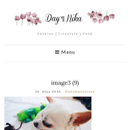
Fashion | Lifestyle | Food
Menu
image3 (9)
26. mája 2016
Nekomentované