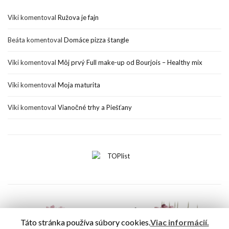
Viki
komentoval
Ružova je fajn
Beáta
komentoval
Domáce pizza štangle
Viki
komentoval
Môj prvý Full make-up od Bourjois – Healthy mix
Viki
komentoval
Moja maturita
Viki
komentoval
Vianočné trhy a Piešťany
Táto stránka používa súbory cookies.
Viac informácií.