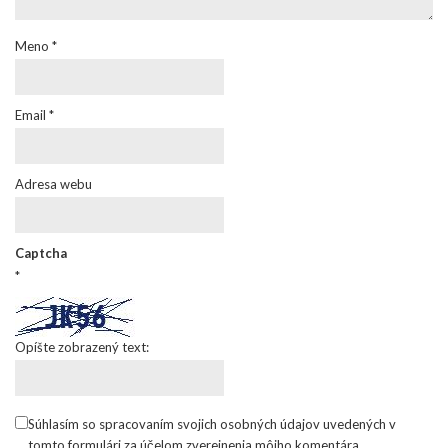
Meno
*
Email
*
Adresa webu
Captcha
*
Opíšte zobrazený text:
Súhlasím so spracovaním svojich osobných údajov uvedených v
tomto formulári za účelom zverejnenia môjho komentára.