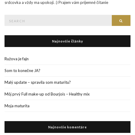
srdcovka a vždy ma upokojí. :) Prajem vám príjemné čítanie
Search
Searc
for:
Najnovšie články
Ružova je fajn
Som to konečne JA?
Malý update – spravila som maturitu?
Môj prvý Full make-up od Bourjois – Healthy mix
Moja maturita
Najnovšie komentáre