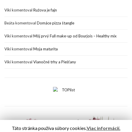
Viki
komentoval
Ružova je fajn
Beáta
komentoval
Domáce pizza štangle
Viki
komentoval
Môj prvý Full make-up od Bourjois – Healthy mix
Viki
komentoval
Moja maturita
Viki
komentoval
Vianočné trhy a Piešťany
Táto stránka používa súbory cookies.
Viac informácií.