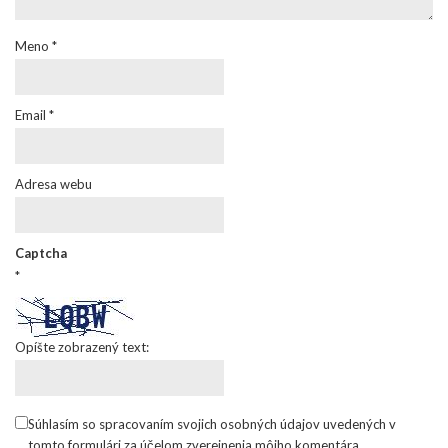
Meno
*
Email
*
Adresa webu
Captcha
*
Opíšte zobrazený text:
Súhlasím so spracovaním svojich osobných údajov uvedených v
tomto formulári za účelom zverejnenia môjho komentára.