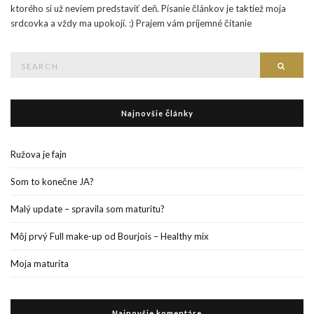
ktorého si už neviem predstaviť deň. Písanie článkov je taktiež moja
srdcovka a vždy ma upokojí. :) Prajem vám príjemné čítanie
Search
Searc
for:
Najnovšie články
Ružova je fajn
Som to konečne JA?
Malý update – spravila som maturitu?
Môj prvý Full make-up od Bourjois – Healthy mix
Moja maturita
Najnovšie komentáre