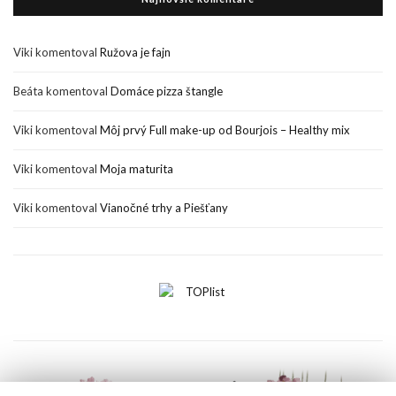
Viki
komentoval
Ružova je fajn
Beáta
komentoval
Domáce pizza štangle
Viki
komentoval
Môj prvý Full make-up od Bourjois – Healthy mix
Viki
komentoval
Moja maturita
Viki
komentoval
Vianočné trhy a Piešťany