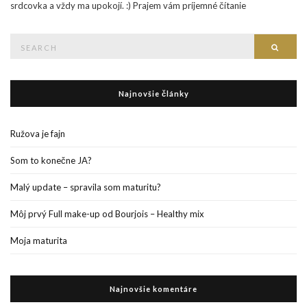
srdcovka a vždy ma upokojí. :) Prajem vám príjemné čítanie
Search
Searc
for:
Najnovšie články
Ružova je fajn
Som to konečne JA?
Malý update – spravila som maturitu?
Môj prvý Full make-up od Bourjois – Healthy mix
Moja maturita
Najnovšie komentáre