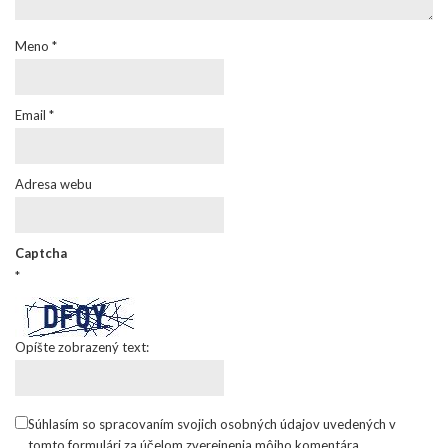
Meno
*
Email
*
Adresa webu
Captcha
*
Opíšte zobrazený text:
Súhlasím so spracovaním svojich osobných údajov uvedených v
tomto formulári za účelom zverejnenia môjho komentára.