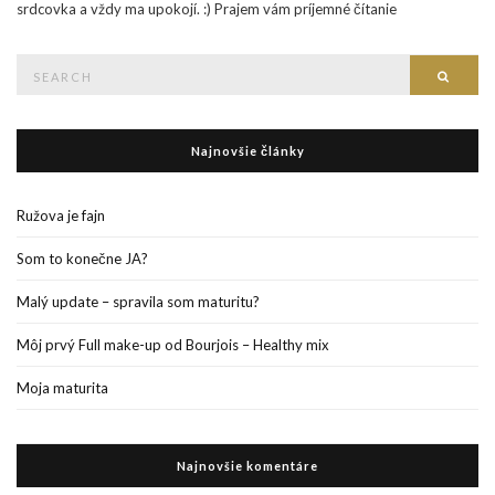
srdcovka a vždy ma upokojí. :) Prajem vám príjemné čítanie
Search
Searc
for:
Najnovšie články
Ružova je fajn
Som to konečne JA?
Malý update – spravila som maturitu?
Môj prvý Full make-up od Bourjois – Healthy mix
Moja maturita
Najnovšie komentáre