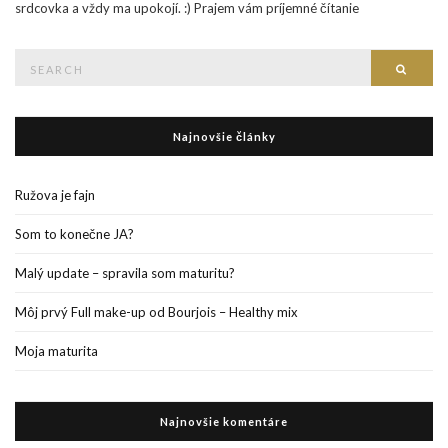
srdcovka a vždy ma upokojí. :) Prajem vám príjemné čítanie
Search
Searc
for:
Najnovšie články
Ružova je fajn
Som to konečne JA?
Malý update – spravila som maturitu?
Môj prvý Full make-up od Bourjois – Healthy mix
Moja maturita
Najnovšie komentáre