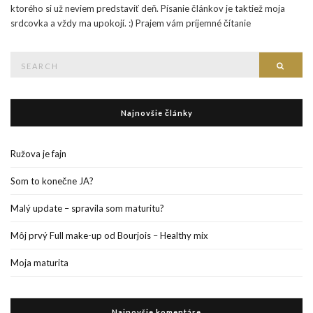
ktorého si už neviem predstaviť deň. Písanie článkov je taktiež moja
srdcovka a vždy ma upokojí. :) Prajem vám príjemné čítanie
Search
Searc
for:
Najnovšie články
Ružova je fajn
Som to konečne JA?
Malý update – spravila som maturitu?
Môj prvý Full make-up od Bourjois – Healthy mix
Moja maturita
Najnovšie komentáre