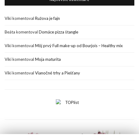
Viki
komentoval
Ružova je fajn
Beáta
komentoval
Domáce pizza štangle
Viki
komentoval
Môj prvý Full make-up od Bourjois – Healthy mix
Viki
komentoval
Moja maturita
Viki
komentoval
Vianočné trhy a Piešťany