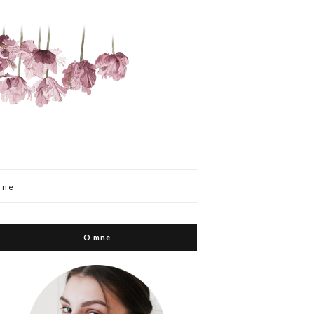
mne
O mne