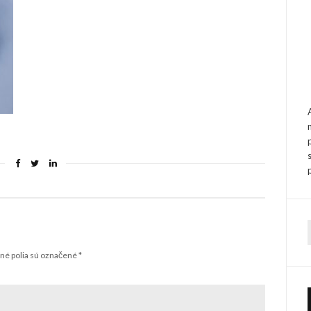
f
é polia sú označené
*