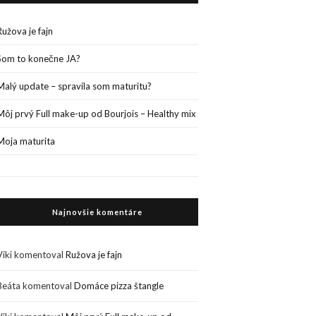
Ružova je fajn
Som to konečne JA?
Malý update – spravila som maturitu?
Môj prvý Full make-up od Bourjois – Healthy mix
Moja maturita
Najnovšie komentáre
Viki
komentoval
Ružova je fajn
Beáta
komentoval
Domáce pizza štangle