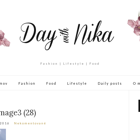
Fashion | Lifestyle | Food
mov
Fashion
Food
Lifestyle
Daily posts
O 
mage3 (28)
 2016
Nekomentované