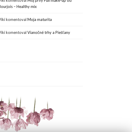
Viki
komentoval
Môj prvý Full make-up od
Bourjois – Healthy mix
Viki
komentoval
Moja maturita
Viki
komentoval
Vianočné trhy a Piešťany