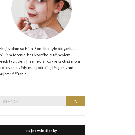
Ahoj, volám sa Nika. Som lifestyle blogerka a
milujem fotenie, bez ktorého si už neviem
predstaviť deň. Písanie článkov je taktiež moja
srdcovka a vždy ma upokojí. :) Prajem vám
príjemné čítanie
Search
Search
or:
Najnovšie články