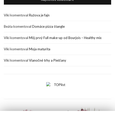
Viki
komentoval
Ružova je fajn
Beáta
komentoval
Domáce pizza štangle
Viki
komentoval
Môj prvý Full make-up od Bourjois – Healthy mix
Viki
komentoval
Moja maturita
Viki
komentoval
Vianočné trhy a Piešťany