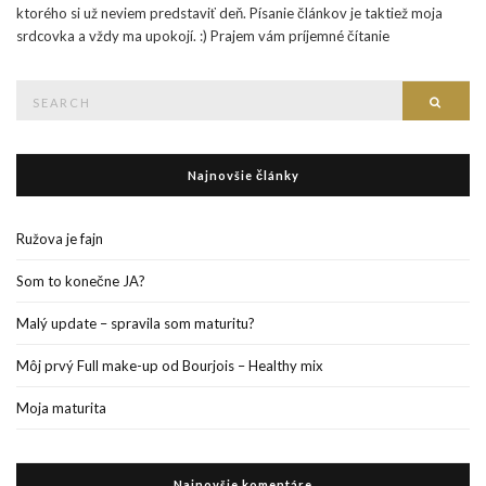
ktorého si už neviem predstaviť deň. Písanie článkov je taktiež moja
srdcovka a vždy ma upokojí. :) Prajem vám príjemné čítanie
Search
Searc
for:
Najnovšie články
Ružova je fajn
Som to konečne JA?
Malý update – spravila som maturitu?
Môj prvý Full make-up od Bourjois – Healthy mix
Moja maturita
Najnovšie komentáre