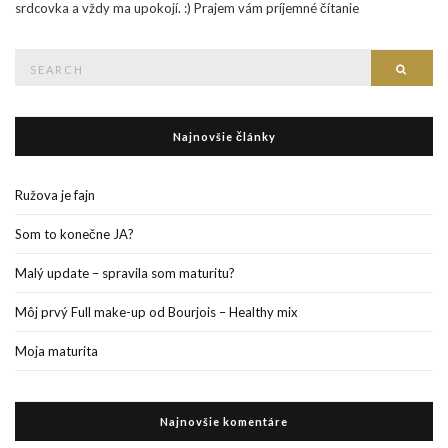
srdcovka a vždy ma upokojí. :) Prajem vám príjemné čítanie
Search
Searc
for:
Najnovšie články
Ružova je fajn
Som to konečne JA?
Malý update – spravila som maturitu?
Môj prvý Full make-up od Bourjois – Healthy mix
Moja maturita
Najnovšie komentáre