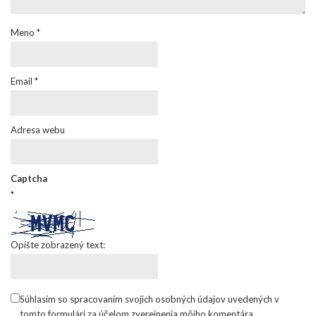
Meno
*
Email
*
Adresa webu
Captcha
*
Opíšte zobrazený text:
Súhlasím so spracovaním svojich osobných údajov uvedených v
tomto formulári za účelom zverejnenia môjho komentára.