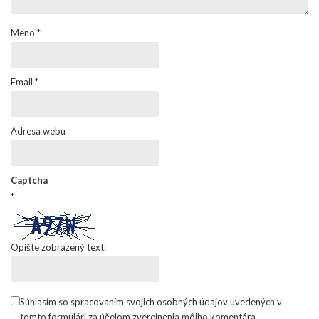
Meno
*
Email
*
Adresa webu
Captcha
*
Opíšte zobrazený text:
Súhlasím so spracovaním svojich osobných údajov uvedených v
tomto formulári za účelom zverejnenia môjho komentára.