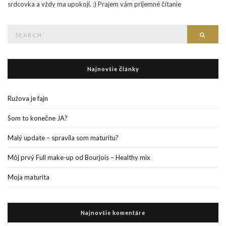
srdcovka a vždy ma upokojí. :) Prajem vám príjemné čítanie
Search
Searc
for:
Najnovšie články
Ružova je fajn
Som to konečne JA?
Malý update – spravila som maturitu?
Môj prvý Full make-up od Bourjois – Healthy mix
Moja maturita
Najnovšie komentáre