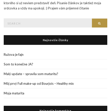
ktorého si už neviem predstaviť deň. Písanie článkov je taktiež moja
srdcovka a vždy ma upokojí. :) Prajem vám príjemné čítanie
Search
Searc
for:
Najnovšie články
Ružova je fajn
Som to konečne JA?
Malý update – spravila som maturitu?
Môj prvý Full make-up od Bourjois – Healthy mix
Moja maturita
Najnovšie komentáre