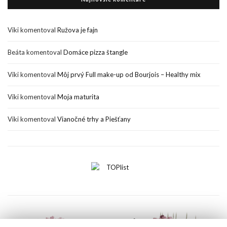
Viki
komentoval
Ružova je fajn
Beáta
komentoval
Domáce pizza štangle
Viki
komentoval
Môj prvý Full make-up od Bourjois – Healthy mix
Viki
komentoval
Moja maturita
Viki
komentoval
Vianočné trhy a Piešťany