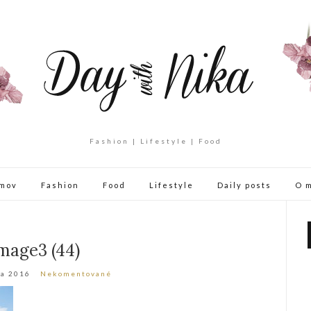
Fashion | Lifestyle | Food
mov
Fashion
Food
Lifestyle
Daily posts
O 
mage3 (44)
ta 2016
Nekomentované