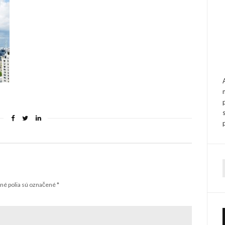
f
é polia sú označené
*