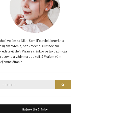
Ahoj, volám sa Nika. Som lifestyle blogerka a
milujem fotenie, bez ktorého si už neviem
predstaviť deň. Písanie článkov je taktiež moja
srdcovka a vždy ma upokojí. :) Prajem vám
príjemné čítanie
Search
Search
or:
Najnovšie články