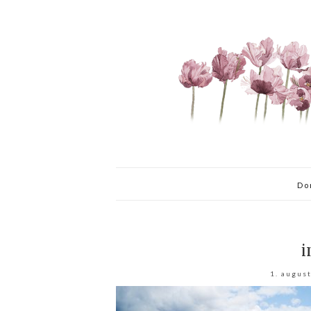
Do
i
1. augus