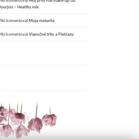
Viki
komentoval
Môj prvý Full make-up od
Bourjois – Healthy mix
Viki
komentoval
Moja maturita
Viki
komentoval
Vianočné trhy a Piešťany