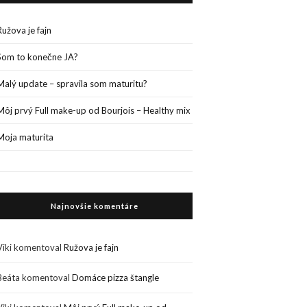
Ružova je fajn
Som to konečne JA?
Malý update – spravila som maturitu?
Môj prvý Full make-up od Bourjois – Healthy mix
Moja maturita
Najnovšie komentáre
Viki
komentoval
Ružova je fajn
Beáta
komentoval
Domáce pizza štangle