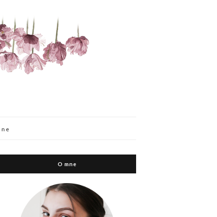
mne
O mne