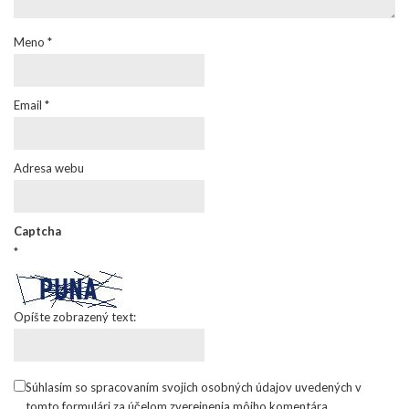
Meno
*
Email
*
Adresa webu
Captcha
*
Opíšte zobrazený text:
Súhlasím so spracovaním svojich osobných údajov uvedených v
tomto formulári za účelom zverejnenia môjho komentára.