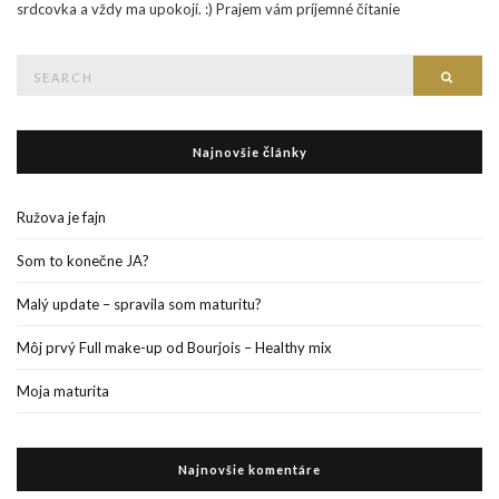
srdcovka a vždy ma upokojí. :) Prajem vám príjemné čítanie
Search
Searc
for:
Najnovšie články
Ružova je fajn
Som to konečne JA?
Malý update – spravila som maturitu?
Môj prvý Full make-up od Bourjois – Healthy mix
Moja maturita
Najnovšie komentáre