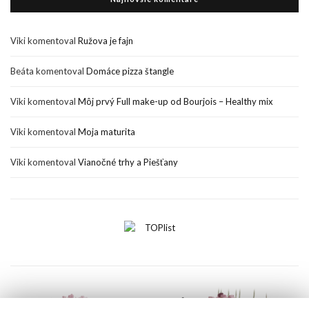
Viki
komentoval
Ružova je fajn
Beáta
komentoval
Domáce pizza štangle
Viki
komentoval
Môj prvý Full make-up od Bourjois – Healthy mix
Viki
komentoval
Moja maturita
Viki
komentoval
Vianočné trhy a Piešťany