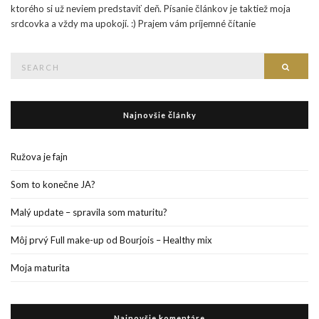
ktorého si už neviem predstaviť deň. Písanie článkov je taktiež moja
srdcovka a vždy ma upokojí. :) Prajem vám príjemné čítanie
Search
Searc
for:
Najnovšie články
Ružova je fajn
Som to konečne JA?
Malý update – spravila som maturitu?
Môj prvý Full make-up od Bourjois – Healthy mix
Moja maturita
Najnovšie komentáre