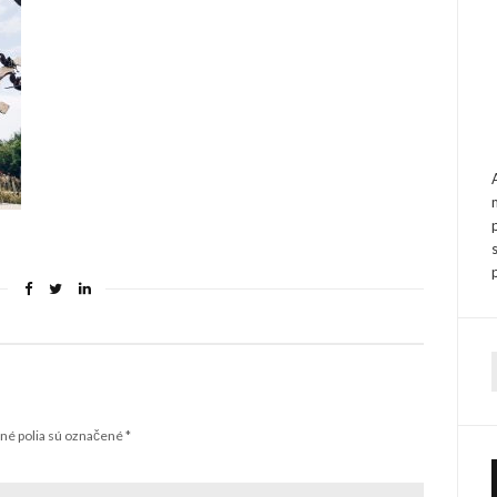
f
é polia sú označené
*