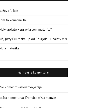
Ružova je fajn
Som to konečne JA?
Malý update – spravila som maturitu?
Môj prvý Full make-up od Bourjois – Healthy mix
Moja maturita
Najnovšie komentáre
Viki
komentoval
Ružova je fajn
Beáta
komentoval
Domáce pizza štangle