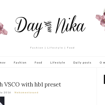
Fashion | Lifestyle | Food
mov
Fashion
Food
Lifestyle
Daily posts
O 
h VSCO with hb1 preset
ta 2016
Nekomentované