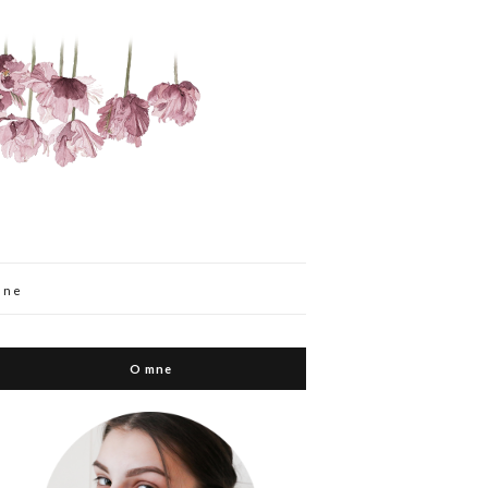
mne
O mne