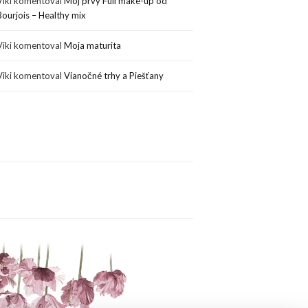
Viki
komentoval
Môj prvý Full make-up od
Bourjois – Healthy mix
Viki
komentoval
Moja maturita
Viki
komentoval
Vianočné trhy a Piešťany