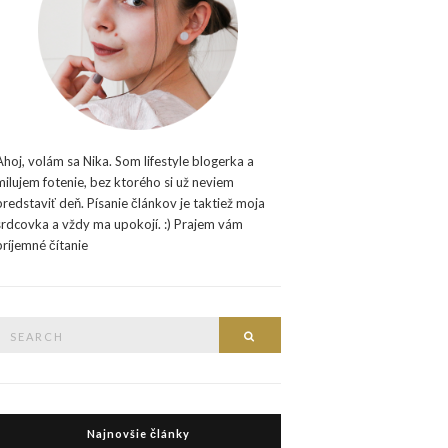
Ahoj, volám sa Nika. Som lifestyle blogerka a
milujem fotenie, bez ktorého si už neviem
predstaviť deň. Písanie článkov je taktiež moja
srdcovka a vždy ma upokojí. :) Prajem vám
príjemné čítanie
Search
Search
or:
Najnovšie články