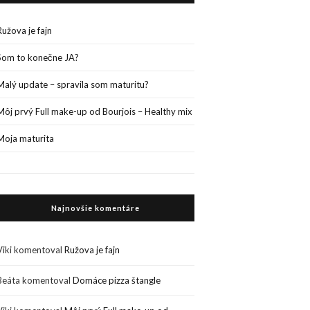
Ružova je fajn
Som to konečne JA?
Malý update – spravila som maturitu?
Môj prvý Full make-up od Bourjois – Healthy mix
Moja maturita
Najnovšie komentáre
Viki
komentoval
Ružova je fajn
Beáta
komentoval
Domáce pizza štangle