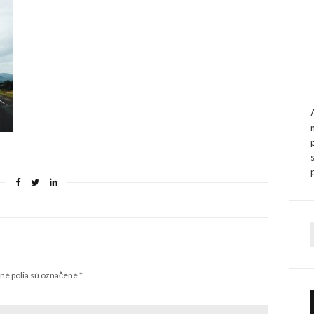
f
é polia sú označené
*