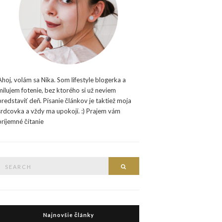
Ahoj, volám sa Nika. Som lifestyle blogerka a
milujem fotenie, bez ktorého si už neviem
predstaviť deň. Písanie článkov je taktiež moja
srdcovka a vždy ma upokojí. :) Prajem vám
príjemné čítanie
Search
Search
or:
Najnovšie články