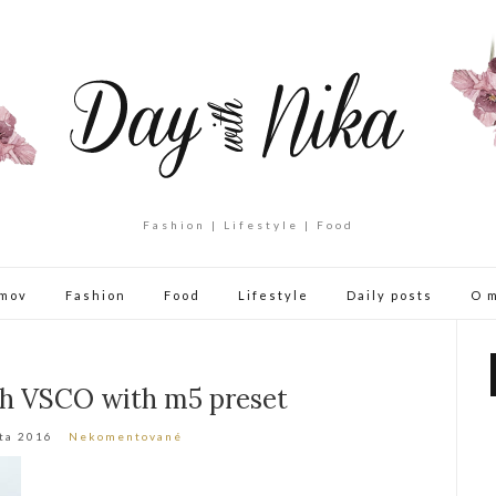
Fashion | Lifestyle | Food
mov
Fashion
Food
Lifestyle
Daily posts
O 
th VSCO with m5 preset
ta 2016
Nekomentované