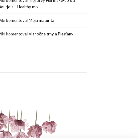
Viki
komentoval
Môj prvý Full make-up od
Bourjois – Healthy mix
Viki
komentoval
Moja maturita
Viki
komentoval
Vianočné trhy a Piešťany