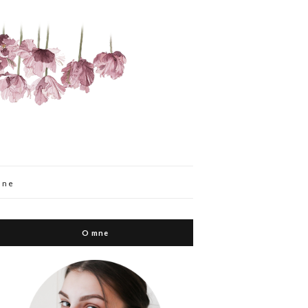
mne
O mne