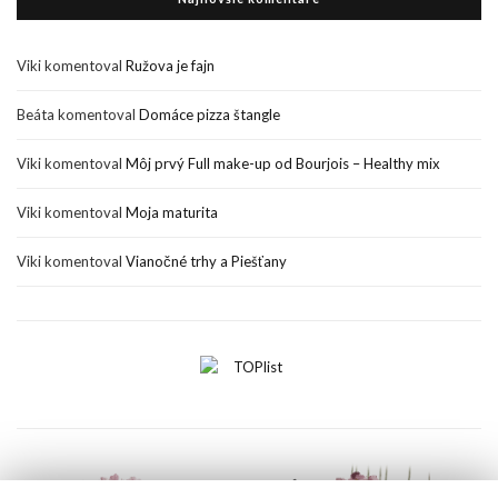
Viki
komentoval
Ružova je fajn
Beáta
komentoval
Domáce pizza štangle
Viki
komentoval
Môj prvý Full make-up od Bourjois – Healthy mix
Viki
komentoval
Moja maturita
Viki
komentoval
Vianočné trhy a Piešťany