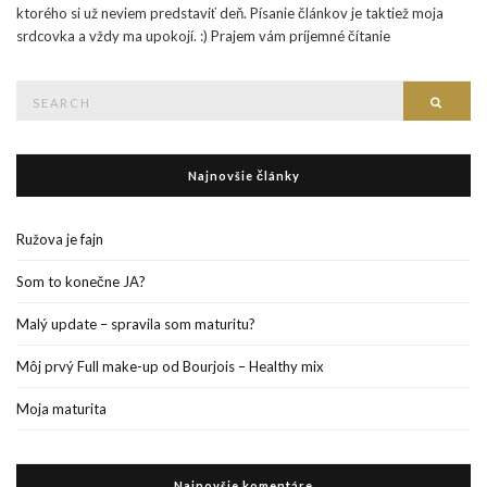
ktorého si už neviem predstaviť deň. Písanie článkov je taktiež moja
srdcovka a vždy ma upokojí. :) Prajem vám príjemné čítanie
Search
Searc
for:
Najnovšie články
Ružova je fajn
Som to konečne JA?
Malý update – spravila som maturitu?
Môj prvý Full make-up od Bourjois – Healthy mix
Moja maturita
Najnovšie komentáre